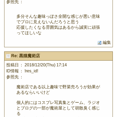
参照先
：
多分そんな趣味っぽさ全開な感じが悪い意味
でプロに見えないんだろうと思う
応援したくなる雰囲気はあるから誠実に頑張
ってほしいな
編集
Re: 黒猫魔術店
投稿日
： 2018/12/20(Thu) 17:14
ID情報
： !res_id!
参照先
：
魔術店である以上趣味で野菜売ろうが効果が
あるならいいけど
個人的にはコスプレ写真集とゲーム、ラジオ
とブログの一部が魔術屋として胡散臭く感じ
る