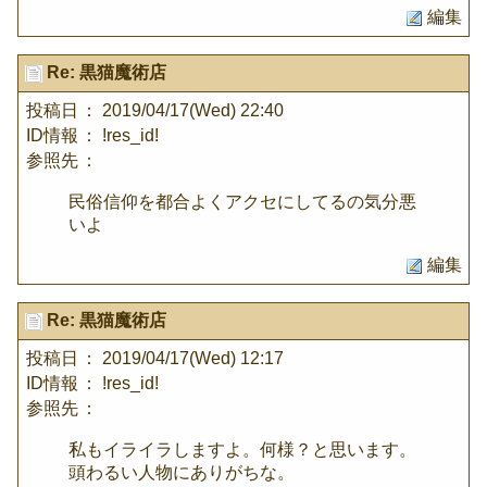
編集
Re: 黒猫魔術店
投稿日
： 2019/04/17(Wed) 22:40
ID情報
： !res_id!
参照先
：
民俗信仰を都合よくアクセにしてるの気分悪
いよ
編集
Re: 黒猫魔術店
投稿日
： 2019/04/17(Wed) 12:17
ID情報
： !res_id!
参照先
：
私もイライラしますよ。何様？と思います。
頭わるい人物にありがちな。