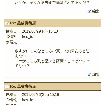
たとか、そんな過去まで暴露されてるんだ？
編集
Re: 黒猫魔術店
投稿日
： 2019/03/29(Fri) 15:10
ID情報
： !res_id!
参照先
：
さすがにこんなところの買って効果あると思
えない……
つーかここも割と堂々と薔薇のしっぽパクっ
てない？
編集
Re: 黒猫魔術店
投稿日
： 2019/03/23(Sat) 15:18
ID情報
： !res_id!