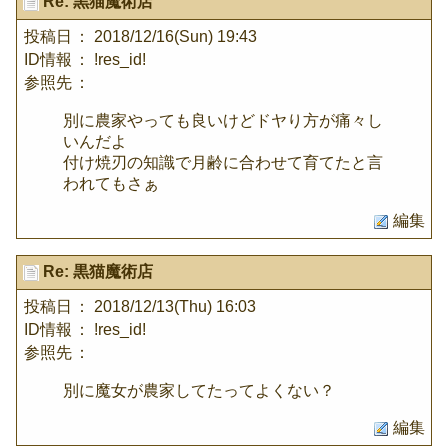
Re: 黒猫魔術店
投稿日
： 2018/12/16(Sun) 19:43
ID情報
： !res_id!
参照先
：
別に農家やっても良いけどドヤり方が痛々し
いんだよ
付け焼刃の知識で月齢に合わせて育てたと言
われてもさぁ
編集
Re: 黒猫魔術店
投稿日
： 2018/12/13(Thu) 16:03
ID情報
： !res_id!
参照先
：
別に魔女が農家してたってよくない？
編集