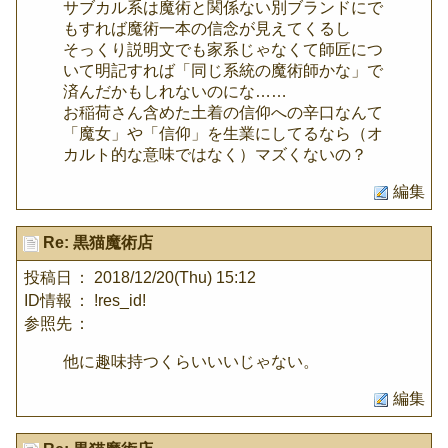
サブカル系は魔術と関係ない別ブランドにで
もすれば魔術一本の信念が見えてくるし
そっくり説明文でも家系じゃなくて師匠につ
いて明記すれば「同じ系統の魔術師かな」で
済んだかもしれないのにな……
お稲荷さん含めた土着の信仰への辛口なんて
「魔女」や「信仰」を生業にしてるなら（オ
カルト的な意味ではなく）マズくないの？
編集
Re: 黒猫魔術店
投稿日
： 2018/12/20(Thu) 15:12
ID情報
： !res_id!
参照先
：
他に趣味持つくらいいいじゃない。
編集