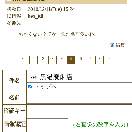
投稿日
： 2018/12/11(Tue) 15:24
ID情報
： !res_id!
参照先
：
ちがくない？てか、似た名前多いわ。
編集
<
1
2
3
4
5
6
7
8
>
件名
トップへ
名前
暗証キー
画像認証
（右画像の数字を入力