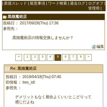
|
新規スレッド
|
留意事項
|
ワード検索
|
過去ログ
|
ログオフ
|
管理用
|
黒猫魔術店
投稿日
： 2017/09/28(Thu) 17:36
参照先
：
黒猫魔術店の情報交換しませんか？
編集
<
1
2
3
4
5
6
7
8
>
Re: 黒猫魔術店
投稿日
： 2019/04/18(Thu) 07:40
ID情報
： !res_id!
参照先
：
デメリットもなく都合よくいいとこどりって
感じだよね