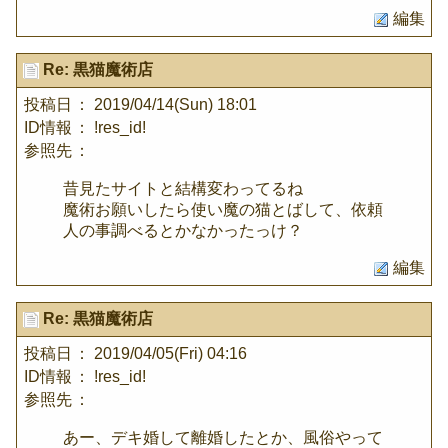
編集
Re: 黒猫魔術店
投稿日
： 2019/04/14(Sun) 18:01
ID情報
： !res_id!
参照先
：
昔見たサイトと結構変わってるね
魔術お願いしたら使い魔の猫とばして、依頼
人の事調べるとかなかったっけ？
編集
Re: 黒猫魔術店
投稿日
： 2019/04/05(Fri) 04:16
ID情報
： !res_id!
参照先
：
あー、デキ婚して離婚したとか、風俗やって