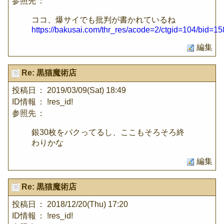
参照先
：
ココ、爆サイでも批判が書かれているね
https://bakusai.com/thr_res/acode=2/ctgid=104/bid=1
編集
Re: 黒猫魔術店
投稿日
： 2019/03/09(Sat) 18:49
ID情報
： !res_id!
参照先
：
銀30枚をパクってるし、ここもそろそろ終
わりかな
編集
Re: 黒猫魔術店
投稿日
： 2018/12/20(Thu) 17:20
ID情報
： !res_id!