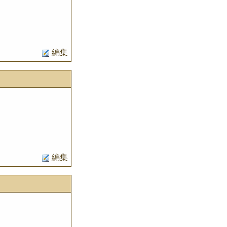
編集
編集