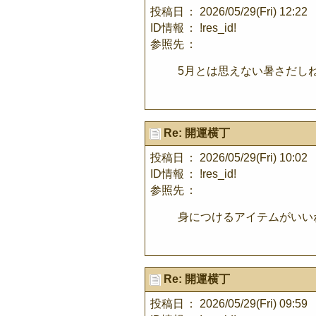
投稿日
： 2026/05/29(Fri) 12:22
ID情報
： !res_id!
参照先
：
5月とは思えない暑さだし
Re: 開運横丁
投稿日
： 2026/05/29(Fri) 10:02
ID情報
： !res_id!
参照先
：
身につけるアイテムがいい
Re: 開運横丁
投稿日
： 2026/05/29(Fri) 09:59