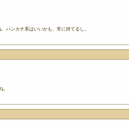
ね。ハンカチ系はいいかも、常に持てるし。
ね。