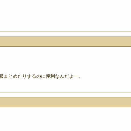
服まとめたりするのに便利なんだよー。