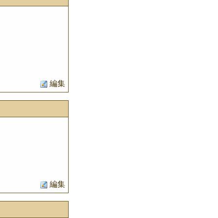
編集
編集