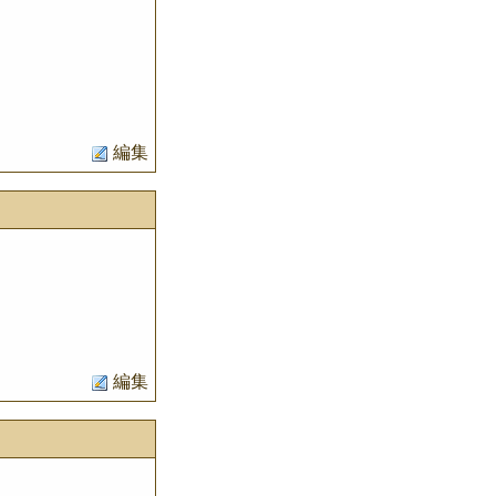
編集
編集