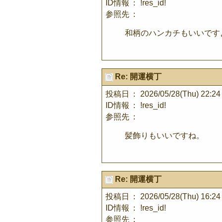
ID情報
： !res_id!
参照先
：
和柄のハンカチもいいです
Re: 開運横丁
投稿日
： 2026/05/28(Thu) 22:24
ID情報
： !res_id!
参照先
：
髪飾りもいいですね。
Re: 開運横丁
投稿日
： 2026/05/28(Thu) 16:24
ID情報
： !res_id!
参照先
：