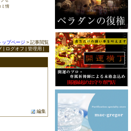
アクセ
コミ情
トップページ
> 記事閲覧
グ
|
ログオフ
|
管理用
|
編集