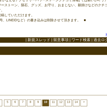
をかなえるアクセサリーパワーストーンクチコミ情報] では願いが叶う
ワーストーン、隕石、グッズ、お守り、おまじない、願掛けなどのクチ
す。
投稿していただけます。
号、LINEIDなど）の書き込みは削除させて頂きます。 ■
|
新規スレッド
|
留意事項
|
ワード検索
|
過去ロ
5
6
7
8
9
10
11
12
13
14
>