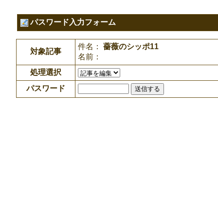
パスワード入力フォーム
件名：
薔薇のシッポ11
対象記事
名前：
処理選択
パスワード